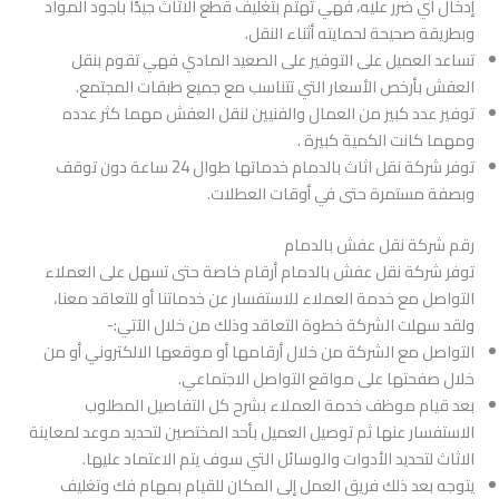
إدخال أي ضرر عليه، فهي تهتم بتغليف قطع الاثاث جيدًا بأجود المواد
وبطريقة صحيحة لحمايته أثناء النقل.
تساعد العميل على التوفير على الصعيد المادي فهي تقوم بنقل
العفش بأرخص الأسعار التي تتناسب مع جميع طبقات المجتمع.
توفير عدد كبير من العمال والفنيين لنقل العفش مهما كثر عدده
ومهما كانت الكمية كبيرة .
توفر شركة نقل اثاث بالدمام خدماتها طوال 24 ساعة دون توقف
وبصفة مستمرة حتى في أوقات العطلات.
رقم شركة نقل عفش بالدمام
توفر شركة نقل عفش بالدمام أرقام خاصة حتى تسهل على العملاء
التواصل مع خدمة العملاء للاستفسار عن خدماتنا أو للتعاقد معنا،
ولقد سهلت الشركة خطوة التعاقد وذلك من خلال الآتي:-
التواصل مع الشركة من خلال أرقامها أو موقعها الالكتروني أو من
خلال صفحتها على مواقع التواصل الاجتماعي.
بعد قيام موظف خدمة العملاء بشرح كل التفاصيل المطلوب
الاستفسار عنها ثم توصيل العميل بأحد المختصين لتحديد موعد لمعاينة
الاثاث لتحديد الأدوات والوسائل التي سوف يتم الاعتماد عليها.
يتوجه بعد ذلك فريق العمل إلى المكان للقيام بمهام فك وتغليف