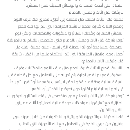
اعتمادًا على أحدث المعدات والوسائل الحديثة لنقل العفش.
شركات نقل اثاث وعفش بالدمام
عملية فك الاثاث تختلف من قطعة إلى أخرى، فطرق فك غرف النوم
وقطع الاثاث كبيرة الحجم لا تشبه الطريقة التي يتم بها فك قطع
العفش الصغيرة وكذلك الستائر والديكورات والمكيفات، ولكل نوع
توفر شركة نقل اثاث وعفش بالدمام فني متخصص للقيام به بالطريقة
الصحيحة بمساعدة أدواته الحديثة التي تسهل عليه عملية الفك على
أكمل وجه، وتتمثل الطريقة التي يتم الاعتماد عليها في افضل شركة
فك وتركيب اثاث بالدمام:-
بالنسبة لقطع الاثاث كبيرة الحجم مثل غرف النوم والمكتبات وغرف
السفرة يقوم بها فني نجارة يتم تدريبه على التعامل مع كل قطعة في
الغرفة بعناية ودقة عند فكها حتى لا يتسبب بكسرها أو تلفها، ثم يبدأ
في لفها بعناية ليتم نقلها دون تعرضها للخدش أو الكسر.
توفر شركة نقل اثاث بالدمام فني متخصص في فك الستائر والديكورات
المنزلية مع تغليفها بمواد ذات جودة عالية لحمايتها أثناء عمليتي
النقل والتخزين.
فك المكيفات والأجهزة الكهربائية والالكترونية من خلال مهندسين
وفنيين من ذوي الخبرة في التعامل مع تلك الأجهزة التي تتطلب