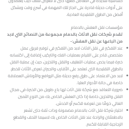
حساسية شديدة في التعامل معها حتى لا تتعرض للتلف حيث يعتمدون
على أدوات حديثة قادرة على انجاز تلك المهمة في أسرع وقت وبشكل
أفضل من الطرق التقليدية العادية.
مؤسسات نقل العفش بالدمام
تقدم شركات نقل الاثاث بالدمام مجموعة من النصائح التي لابد
من اتباعها عن نقل العفش:-
عند التفكير في نقل الاثاث لابد من التفكير في توفير فريق عمل
متخصص قادر على القيام بعمليات الفك والتركيب إضافة إلى اكتسابه
خبرة فيما يخص عمليات التغليف والنقل والتخزين، حيث إن عملية النقل
بالطرق التقليدية التي تعتمد على الأقارب والجيران تعرض الأثاث للخطر.
لابد من الاعتماد على طرق رفع حديثة مثل الروافع والأوناش العملاقة
خاصة في حالة الأدوار العليا.
ضرورة التعاقد مع شركة نقل اثاث لها باع طويل من الخبرة في مجال
النقل والتخزين خاصة إذا كان العفش الخاص بك من النوع الثمين
الغالي خوفًا من تعرضه للكسر أو الخدش.
اختيار شركة نقل اثاث بالدمام مضمونة وذات ثقة حتى تشعر
بالاطمئنان والراحة عند نقل الاثاث الخاص بك لاسيما التحف والقطع
الزجاجية القابلة للكسر.