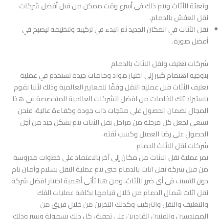
وتعبئة الأثاث ويتم ذلك في أسرع وقت ممكن من قبل أفضل شركات
نقل العفش بالدمام.
نقل الأثاث في المكان الجديد ثم البدء في تركيبه وتنظيمه ليصبح في
أفضل صورة.
شركات تغليف ونقل الاثاث بالدمام
بتوجيه اهتمام كبير إلى اختيار مواد وخامات جيدة تستخدم في عملية
تغليف الأثاث قبل عملية النقل وفقًا للمعايير العالمية وذلك لأننا نقوم
باستيراد تلك الخامات من افضل الشركات العالمية المتخصصة في هذا
المجال لضمان الحصول على منتجات ذات جودة وكفاءة عالية، فنحن
نسعى لجعل كل مرحلة من مراحل نقل الأثاث تتم بشكل جيد من أجل
الحصول على رضا العميل وكسب ثقته.
شركات نقل الاثاث الدمام
تمر عملية نقل الاثاث من مكان إلى آخر بالاعتماد على خطوات مدروسة
من قبل شركة نقل اثاث بالدمام حتى تتم عملية النقل بسلام وأمان تام
دون التسبب في أي ضرر للأثاث، ومن هنا تأتي أهمية اختيار افضل شركة
نقل اثاث شمال الدمام من خلال قيامها بكافة عمليات الفك
والتغليف والنقل والتركيب وكذلك التخزين من خلال فريق من
المهندسين والفنيين القادرين على تحقيق كل ذلك بسهولة ويسر وذلك