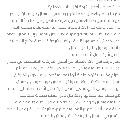
هل تبحث عن أفضل شركة نقل اثاث بالدمام؟
أكثر ما يشغل العميل عندما تظهر رغبته في الانتقال من مكان إلى آخر
هو كيفية نقل هذا العفش دون تعريضه للضرر، ومن هنا يبدأ التفكير
في ايجاد شركة نقل اثاث بالدمام لتحمل من عليه عبء مهمة النقل
والفك والتركيب باحترافية ومهنية بحيث يصل العفش إلى المكان الجديد
بدون خدوش أو كسور، لذلك فإن اختيار شركة ذات خبرة يحتاج إلى عناية
فائقة للوصول على الحل الأمثل.
افضل شركة نقل اثاث بالدمام
تعتبر شركة نقل اثاث بالدمام من أفضل الشركات المتخصصة في مجال
نقل الاثاث باحترافية وبأعلى مستوى من الكفاءة لإرضاء عملائها
الكرام وكسب ثقتهم خاصة أنها توفر متخصصين من ذوي الخبرة في
مجال الفك والتركيب وتغليف ونقل العفش دون حدوث أي خسائر.
الهدف الرئيسي الذي تسعى افضل شركة نقل اثاث بالدمام إلى تحقيقه
هو كسب ثقة عملائها وذلك من خلال تقديم خدمات متكاملة
وشاملة وتعيين موظفين على درجة كبيرة من الخبرة والمصداقية
والدقة في أداء المهام المطلوبة منهم، فشركتنا هي خير عون لك عند
التفكير في الاتصال على شركة نقل عفش بالدمام.