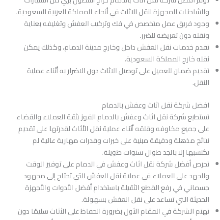
والشاحنات المجهزة لنقل الاثاث في أنحاء المملكة العربية السعودية.
وجود فريق عمل متخصص في فك وتركيب العفش وتغليفه بعناية
ونقله دون تعريضه للضرر.
تقدم خدمات نقل العفش داخل وخارج مدينة الدمام، وكذلك يمكن
نقله خارج المملكة السعودية.
تقديم ضمان للعميل على توصيل الاثاث دون الاضرار به أثناء عملية
النقل.
افضل شركة نقل اثاث وعفش بالدمام
تستطيع شركة نقل اثاث وعفش بالدمام الفوز بثقة العملاء والقضاء
على جميع مخاوفه وقلقه أثناء عملية نقل الأثاث لقدرتها على تقديم
نتائج مذهلة ودقيقة مبنية على خبرات وقدرات مهارية عالية لم
تكتسبها إلا بالجد طوال سنوات طويلة.
تحرص أفضل شركة نقل اثاث وعفش في الدمام على توفير الوقت
والجهد على العملاء في عملية نقل العفش التي تحتاج إلى مجهود
جسماني في رفع القطع الثقيلة باستخدام أفضل الأدوات والأجهزة
الحديثة التي تساعد على نقل العفش بسهولة.
تهتم الشركة في المقام الأول بضرورة الحفاظ على الأثاث سليمًا دون