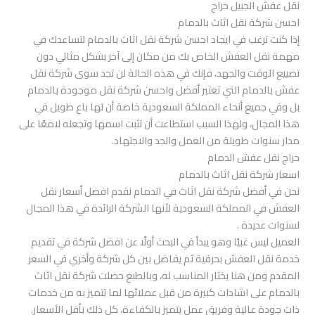
نقل عفش الجبيل حراج
احسن شركة نقل اثاث بالدمام
إذا كنت ترغب في ايجاد احسن شركة نقل اثاث بالدمام لتساعدك في
مهمة نقل العفش الخاص بك من مكان إلى آخر بشكل مثالي دون
تضييع الوقت والجهد، فإنك في هذه الحالة لن تجد سوى شركة نقل
عفش بالدمام التي تعتبر أفضل واحسن شركة نقل موجودة بالدمام
بل وفي جميع أنحاء المملكة السعودية خاصة أن لها باع طويل في
هذا المجال، ولهذا السبب استطاعت أن تثبت اسمها وتجعله لامعًا على
مدار سنوات طويلة من العمل والجد والاجتهاد.
حراج نقل عفش الدمام
اسعار شركة نقل اثاث بالدمام
نحن في أفضل شركة نقل اثاث في الدمام نقدم افضل أسعار نقل
العفش في المملكة السعودية لأنها الشركة الرائدة في هذا المجال
لسنوات عديدة .
العميل ليس غبيًا وهو يبدأ في البحث أولًا عن افضل شركة في تقديم
خدمة نقل العفش بحرفية ثم يفاضل بين كل شركة وأخري في السعر
المقدم ومن هنا يختار المناسب له، وبالطبع حصلت شركة نقل اثاث
بالدمام على اشادات كبيرة من قبل عملائها لما تتميز به من خدمات
ذات جودة عالية وفريق عمل يتميز بالكفاءة، كل ذلك بأقل الأسعار.