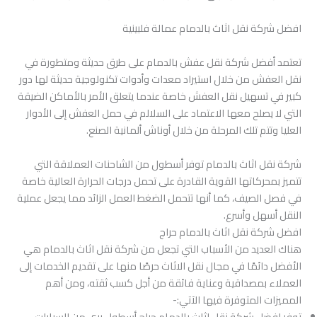
افضل شركة نقل اثاث بالدمام عمالة فلبينية
تعتمد أفضل شركة نقل عفش بالدمام على طرق حديثة ومتطورة في
نقل العفش من خلال استيراد معدات وأدوات تكنولوجية حديثة لها دور
كبير في تسهيل نقل العفش خاصة عندما يتعلق الأمر بالأماكن الضيقة
التي لا يصلح معها الاعتماد على السلالم في حمل العفش إلى الأدوار
العليا وتتم تلك المرحلة من خلال أوناش ألمانية الصنع.
شركة نقل اثاث بالدمام توفر أسطول من الشاحنات العملاقة التي
تتميز بمحركاتها القوية القادرة على تحمل درجات الحرارة العالية خاصة
في فصل الصيف، كما أنها تتحمل الضغط العمل الزائد مما يجعل عملية
النقل أسهل وأسرع.
افضل شركة نقل اثاث بالدمام حراج
هناك العديد من الأسباب التي تجعل من شركة نقل اثاث بالدمام هي
الأفضل دائمًا في مجال نقل الاثاث حرصًا منها على تقديم الخدمات إلى
العملاء بمصداقية وعناية فائقة من أجل كسب ثقته، ومن أهم
المميزات المتوفرة فيها الآتي:-
توفر افضل شركة نقل اثاث بالدمام حراج أسطول بري من السيارات