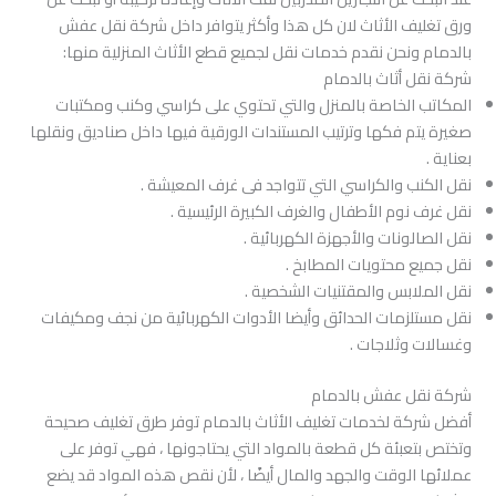
ورق تغليف الأثاث لان كل هذا وأكثر يتوافر داخل شركة نقل عفش
بالدمام ونحن نقدم خدمات نقل لجميع قطع الأثاث المنزلية منها:
شركة نقل أثاث بالدمام
المكاتب الخاصة بالمنزل والتي تحتوي على كراسي وكنب ومكتبات
صغيرة يتم فكها وترتيب المستندات الورقية فيها داخل صناديق ونقلها
بعناية .
نقل الكنب والكراسي التي تتواجد فى غرف المعيشة .
نقل غرف نوم الأطفال والغرف الكبيرة الرئيسية .
نقل الصالونات والأجهزة الكهربائية .
نقل جميع محتويات المطابخ .
نقل الملابس والمقتنيات الشخصية .
نقل مستلزمات الحدائق وأيضا الأدوات الكهربائية من نجف ومكيفات
وغسالات وثلاجات .
شركة نقل عفش بالدمام
أفضل شركة لخدمات تغليف الأثاث بالدمام توفر طرق تغليف صحيحة
وتختص بتعبئة كل قطعة بالمواد التي يحتاجونها ، فهي توفر على
عملائها الوقت والجهد والمال أيضًا ، لأن نقص هذه المواد قد يضع