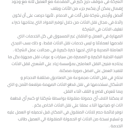
الشركة في موقف حرج كبير في المقدمة مع العميل لأنه مع وجود
إهمال يمكن أن ينكسر جزء من الأثاث ويتلف
أفضل وأرخص شركة نقل أثاث في الدمام ، لأنها حرصت على أن تكون
رائدة في مجال نقل الاثاث من خلال توفير المواد التي يحتاجها خبراء
تغليف الاثاث في الشركة
المهارة في العمل و الاتقان غير المسبوق في كل الخدمات التي
نقدمها لعملائنا و ليس خدمات نقل الاثاث فقط ، و ذلك بسب الايدي
العاملة المدربة و التي لديها خبرة كبيررة في مجالات عمل الشركة .
البنية التحتية الكبيرة و المميزة من سيارات و عربات نقل مجهزة بكل ما
يحتاجه فنيين النقل العاملين بمؤسسة زياد علي الشعبي لنقل الاثاث
لتنفيذ العمل علي افضل صورة ممكنة.
نحتاج في نقل الاثاث مجموعة من الصناديق مختلفة الاحجام و
الاشكال نستخدمها في نقل قطع الاثاث المهمة مرتفعة الثمن و التي
ربما تتعرض للضرر و التلف اثناء النقل.
لا يمكننا اتلاف أي حمولة منقولة بواسطة شركتنا او كسر أي قطعة
اثاث او ضياعها اثناء عملنا علي نقل الاثاث الخاص بكم .
نوفر قائمة حصر للاثاث المنقول في المكان قبل تحميله او العمل عليه
و تسليم نسخة من الاثاث او الحمولة المنقولة الي العميل طالب
الخدمة .