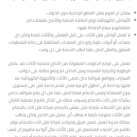
.
يمكن ان تقوم بنقل القطع الزجاجية دون الخوف .
الأوناش الكهربائية توفر الطاقة البشرة والأمان للعملاء لان
مقتنياتهم سيتم الحفاظ عليها .
لا تعمل أوناش نقل الأثاث على نقل العفش والأثاث فقط ولكن اي
معدات أو أدوات طبية واو حتى المنتجات المختلفة فى حالة التشطيبات
للشقق والفلل اتصل علينا لطلب الخدمة فى اي وقت.
نعمل على توفير الحاويات المعزولة من الخارج لحماية الأثاث ضد عامل
الرطوبة والحرارة الشديدة ومن الداخل تم وضع بطانة على جوانب
السيارات وروافع هوائية حتى تحمي الأثاث والأجهزة الكهربائية عند
نقلها وخاصة في الطرق الوعرة فنحن نقدم خدمة نقل على مستوى
ربوع المملكة وليس الدمام فقط اتصل علينا من اي رقم هواتف خاص
بشركة نقل اثاث بالدمام وسوف نصلك في الحال لنقوم بعملية انتقال
تخلو من الأخطاء. شركة نقل عفش بالدمام شركة نقل اثاث بالدمام
نقل الأثاث بمهارة كبيرة لا يتطلب أي عامل من الخارج ولكن يتطلب
عمالة مدربة تعمل ضمن فريق وبتواجد شركة نقل اثاث بالدمام نوفر
طاقم من الخبراء المختصين في نقل الأثاث بكل أنواعه فاليوم لن تتعب
عند البحث عن النجارين المدربين لفك الأثاث وإعادة تركيبة أو تبحث عن