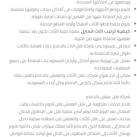
ووضعها فى أماكنها المحددة .
نقوم بوضع الأجهزة والالكترونيات فى أماكن درجات رطوبتها مناسبة
حتى يتم الحفاظ عليها من التلميح لو حفظت لفترة طويلة .
نقوم بحفظ قطع الأثاث الانتيكا وأيضا القطع الحديثة .
كيفية ترتيب اثاث المنزل
عملية حفظ الأثاث تكون بعد عملية
تغليفها للحفاظ عليها من الأتربة .
لدينا فى مستودعات شركة نقل اثاث بالدمام خبراء للعناية بالأثاث
طوال فترة الاحتفاظ به .
نعمل على تهوية جميع أماكن وأركان المستودعات للحفاظ على جميع
المقتنيات المتواجدة .
يمكن إن تجد فروع شركات نقل الأثاث والعفش بالدمام بالقرب منك
دائما لأننا ننتشر بشكل كبير فى الدمام وكل أرجاء السعودية .
شركة نقل عفش بالدمام
تقدم خدمات متطورة فى نقل العفش فلن تقوم باحتساب وقت
الانتقال بعد اليوم لأننا نوفر أسرع عملية نقل على الإطلاق فخلال
ساعات نعمل على نقل الأثاث والعفش من منطقة سكينة داخل
الدمام إلى منطقة اخري بالدمام لأننا نمتلك سيارات شحن داخلية تقوم
بإيصال الأثاث إلى المكان المطلوب فى الحال مع تواجد عمالة تتواصل