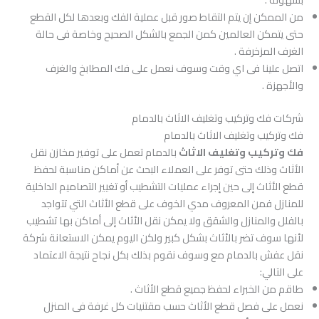
من الممكن إن يتم التقاط صور قبل عملية الفك وبعدها لكل القطع
حتى يتمكن العالمين كمن الجمع بالشكل الصحيح وخاصة فى حالة
الغرف المزخرفة .
اتصل علينا فى اي وقت وسوف نعمل على فك المطابخ والغرف
والأجهزة .
شركات فك وتركيب وتغليف الاثاث بالدمام
فك وتركيب وتغليف الاثاث بالدمام
فك وتركيب وتغليف الاثاث
بالدمام تعمل على توفير مخازن نقل
الأثاث وذلك حتى توفر على العملاء البحث عن أماكن مناسبة لحفظ
قطع الأثاث إلى حين إجراء عمليات التشطيب أو تغيير التصاميم الداخلية
للمنازل فمن المعروف مدي الخوف على قطع الأثاث التي تتواجد
بالفلل والمنازل والشقق ولا يمكن نقل الأثاث إلى أماكن بها تشطيب
لأنها سوف تضر بالأثاث بشكل كبير ولكن اليوم يمكن الاستعانة شركة
نقل عفش بالدمام مع وسوف نقوم بذلك بكل نجاح نتيجة الاعتماد
على التالي:
طاقم من الخبراء لحفظ جميع قطع الأثاث .
نعمل على فصل قطع الأثاث حسب مقتنيات كل غرفة فى المنزل