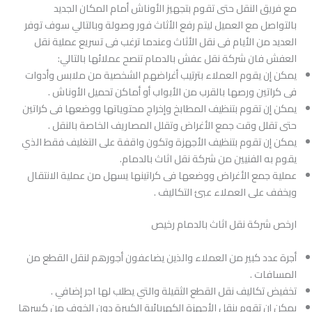
مع فريق النقل حتى تقوم بتجهيز الأوناش أمام المكان الجديد
بالتواصل مع العميل ليتم رفع الأثاث فور وصولة وبالتالي سوف توفر
العديد من الأيام فى نقل الأثاث وعندما ترغب فى تسريع عملية نقل
العفش فان شركة نقل عفش بالدمام تنصح عملائها بالتالي:
يمكن إن يقوم العملاء بترتيب أغراضهم الشخصية من ملابس وأدوات
فى كراتين ورصها بالقرب من الأبواب أو أماكن تحميل الأوناش .
يمكن إن تقوم بتنظيف المطابخ وإخراج محتوياتها ووضعها فى كراتين
حتى تقلل وقت جمع الأغراض وتقلل المصاريف الخاصة بالنقل .
يمكن إن تقوم بتنظيف الأجهزة وتكون واقفة على التغليف فقط الذي
يقوم به الفنيين من شركة نقل اثاث بالدمام.
عملية جمع الأغراض ووضعها فى كراتينها يسهل من عملية الانتقال
ويخفف على العملاء عبئ التكاليف .
ارخص شركة نقل اثاث بالدمام رخيص
أجرة عدد كبير من العملاء والذين يضاعفون أجورهم لنقل القطع من
المسافات .
تخفيض تكاليف نقل القطع الثقيلة والتي يطلب لها اجر إضافي .
يمكن إن تقوم بنقل الأجهزة الكهربائية الكبيرة دون الخوف من كسرها