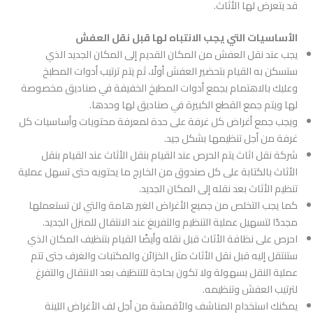
قد يتعرض لها الأثاث.
الأساسيات التي يجب الانتباه لها قبل نقل العفش
يجب عند نقل العفش من المكان القديم إلى المكان الجديد الذي
ستسكن به القيام بتحضير العفش أولًا، ثم يتم ترتيب أدوات المطبخ
وعليك بالاهتمام بجمع أدوات المطبخ الخفيفة في صناديق مخصوصة
لها ويتم جمع القطع الكبيرة في صناديق لها وحدها.
ويجب جمع أغراض كل غرفة على حدة لمعرفة محتويات وأساسيات كل
غرفة من أجل تنظيمها بشكل جيد.
شركة نقل اثاث يتم الحرص عند القيام بنقل الأثاث عند القيام بنقل
الأثاث بالكتابة على كل صندوق من الخارج ما يحتويه حتى تسهل عملية
تنظيم الأثاث بعد نقله إلى المكان الجديد.
كما يجب التخلص من جميع الأغراض الغير هامة والتي لن تستعملها
مجددًا لتسهيل عملية التنظيم والتفريغ عند الانتقال للمنزل الجديد.
احرص على نظافة الأثاث قبل نقله وأيضًا القيام بتنظيف المكان الذي
ستنتقل إليه قبل نقل الأثاث مثل الخزائن والمكتبات والغرف جتى تتم
عملية النقل بسهولة ولا تكون بحاجة للتنظيف بعد الانتقال والتفرغ
لترتيب العفش وتنظيمه.
يمكنك استخدام المناشف والأقمشة من أجل لف الأغراض اللينة