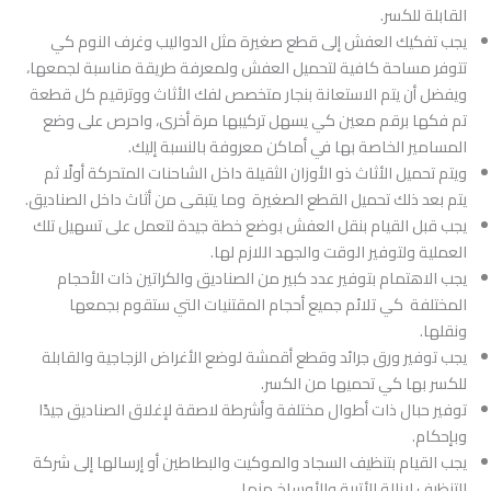
القابلة للكسر.
يجب تفكيك العفش إلى قطع صغيرة مثل الدواليب وغرف النوم كي
تتوفر مساحة كافية لتحميل العفش ولمعرفة طريقة مناسبة لجمعها،
ويفضل أن يتم الاستعانة بنجار متخصص لفك الأثاث ووترقيم كل قطعة
تم فكها برقم معين كي يسهل تركيبها مرة أخرى، واحرص على وضع
المسامير الخاصة بها في أماكن معروفة بالنسبة إليك.
ويتم تحميل الأثاث ذو الأوزان الثقيلة داخل الشاحنات المتحركة أولًا ثم
يتم بعد ذلك تحميل القطع الصغيرة وما يتبقى من أثاث داخل الصناديق.
يجب قبل القيام بنقل العفش بوضع خطة جيدة لتعمل على تسهيل تلك
العملية ولتوفير الوقت والجهد اللازم لها.
يجب الاهتمام بتوفير عدد كبير من الصناديق والكراتين ذات الأحجام
المختلفة كي تلائم جميع أحجام المقتنيات التي ستقوم بجمعها
ونقلها.
يجب توفير ورق جرائد وقطع أقمشة لوضع الأغراض الزجاجية والقابلة
للكسر بها كي تحميها من الكسر.
توفير حبال ذات أطوال مختلفة وأشرطة لاصقة لإغلاق الصناديق جيدًا
وبإحكام.
يجب القيام بتنظيف السجاد والموكيت والبطاطين أو إرسالها إلى شركة
التنظيف لإزالة الأتربة والأوساخ منها.