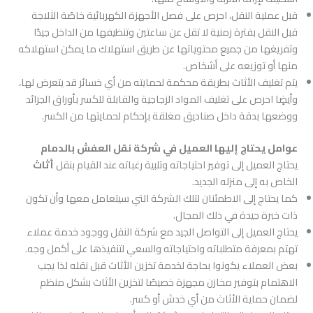
قبل عملية النقل، احرص على فصل الأجهزة الكهربائية خاصًة الثلاجة
قبل النقل بفترة زمنية لا تقل عن ساعتين وتنظيفها من الداخل جيدًا
وتفريغها من جميع محتوياتها عن طريق استهلاك ما يمكن استهلاكه
منها أو توزيعه على أشخاص.
يتم تغليف الأثاث بطريقة محكمة لحمايته من أي خسائر قد يتعرض لها،
وأيضٍا احرص على تغليف المواد الزجاجية والقابلة للكسر بأوراق الجرائد
ووضعها بدقة داخل صناديق مغلقة بإحكام لحمايتها من الكسر.
عوامل يحتاج إليها العميل في شركة نقل العفش بالدمام
يحتاج العميل إلى توفير احتياجاته وتلبية رغباته عند القيام بنقل
أثاث
الخاص به إلى منزله الجديد.
كما يحتاج إلى الاطمئنان لتلك الشركة التي سيتعامل معها وأن تكون
ذات خبرة جيدة في ذلك المجال.
يحتاج العميل إلى التواصل الجيد مع شركة النقل ووجود خدمة عملاء
تهتم بمعرفة متطلباته واحتياجاته والسعي لتنفيذها على أكمل وجه.
بعض العملاء يكونوا بحاجة لخدمة تخزين الأثاث قبل نقله لذا يجب
الاهتمام بتوفير مخازن مجهزة خصيصًا لتخزين الأثاث بشكل منظم
لضمان حماية الأثاث من أي خدش أو كسر.