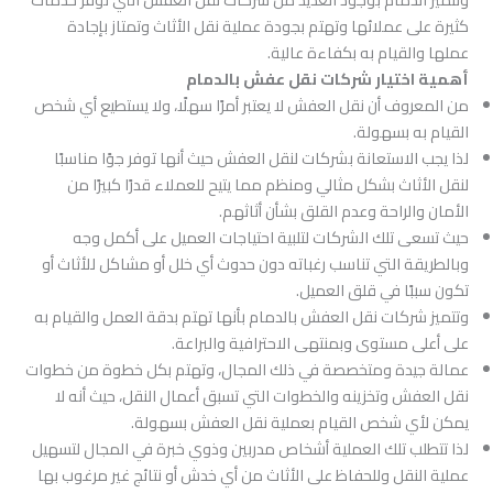
كثيرة على عملائها وتهتم بجودة عملية نقل الأثاث وتمتاز بإجادة
عملها والقيام به بكفاءة عالية.
أهمية اختيار شركات نقل عفش بالدمام
من المعروف أن نقل العفش لا يعتبر أمرًا سهلًا، ولا يستطيع أي شخص
القيام به بسهولة.
لذا يجب الاستعانة بشركات لنقل العفش حيث أنها توفر جوًا مناسبًا
لنقل الأثاث بشكل مثالي ومنظم مما يتيح للعملاء قدرًا كبيرًا من
الأمان والراحة وعدم القلق بشأن أثاثهم.
حيث تسعى تلك الشركات لتلبية احتياجات العميل على أكمل وجه
وبالطريقة التي تناسب رغباته دون حدوث أي خلل أو مشاكل للأثاث أو
تكون سببًا في قلق العميل.
وتتميز شركات نقل العفش بالدمام بأنها تهتم بدقة العمل والقيام به
على أعلى مستوى وبمنتهى الاحترافية والبراعة.
عمالة جيدة ومتخصصة في ذلك المجال، وتهتم بكل خطوة من خطوات
نقل العفش وتخزينه والخطوات التي تسبق أعمال النقل، حيث أنه لا
يمكن لأي شخص القيام بعملية نقل العفش بسهولة.
لذا تتطلب تلك العملية أشخاص مدربين وذوي خبرة في المجال لتسهيل
عملية النقل وللحفاظ على الأثاث من أي خدش أو نتائج غير مرغوب بها