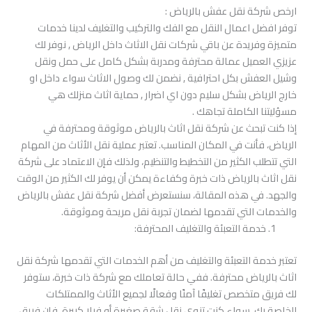
ارخص شركة نقل عفش بالرياض :
توفر افضل اعمال النقل مع الفك والتركيب والتغليف لدينا خدمات
متميزة وفريدة عن باقي شركات نقل الاثاث داخل الرياض , نوفر لك
عزيزي العميل عمالة محترفة ومدربة بشكل كامل على حمل ونقل
وشيل العفش بكل احترافية , نضمن لك وصول الاثاث سواء داخل او
خارج الرياض بشكل سليم دون اي اضرار , حماية اثاث منزلك هي
مسؤليتنا الكاملة تجاهك .
إذا كنت تبحث عن شركة نقل اثاث بالرياض موثوقة ومحترفة في
الرياض، فأنت في المكان المناسب. تعتبر عملية نقل الأثاث من المهام
التي تتطلب الكثير من التخطيط والتنظيم، ولذلك فإن الاعتماد على شركة
نقل اثاث بالرياض ذات خبرة وكفاءة يمكن أن يوفر لك الكثير من الوقت
والجهد. في هذه المقالة، سنستعرض أفضل شركة نقل عفش بالرياض
والخدمات التي تقدمها لضمان تجربة نقل مريحة وموثوقة.
خدمة التعبئة والتغليف المحترفة:
تعتبر خدمة التعبئة والتغليف من أهم الخدمات التي تقدمها شركة نقل
اثاث بالرياض محترفة. ففي حالة تعاملك مع شركة ذات خبرة، ستوفر
لك فريق متخصص تغليفًا آمنًا وفعالًا لجميع الأثاث والممتلكات
الخاصة بك. سواء كنت تنوي نقل شقة صغيرة أو فيلا كبيرة، فإن فريق