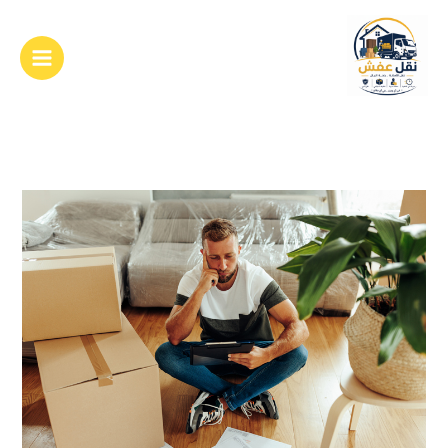
خطي
لى
لمحتوى